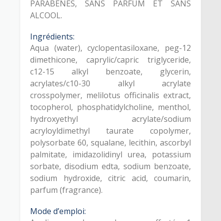
PARABÈNES, SANS PARFUM ET SANS
ALCOOL.
Ingrédients:
Aqua (water), cyclopentasiloxane, peg-12
dimethicone, caprylic/capric triglyceride,
c12-15 alkyl benzoate, glycerin,
acrylates/c10-30 alkyl acrylate
crosspolymer, melilotus officinalis extract,
tocopherol, phosphatidylcholine, menthol,
hydroxyethyl acrylate/sodium
acryloyldimethyl taurate copolymer,
polysorbate 60, squalane, lecithin, ascorbyl
palmitate, imidazolidinyl urea, potassium
sorbate, disodium edta, sodium benzoate,
sodium hydroxide, citric acid, coumarin,
parfum (fragrance).
Mode d’emploi: