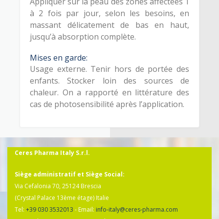
Appliquer sur la peau des zones affectées 1
à 2 fois par jour, selon les besoins, en
massant délicatement de bas en haut,
jusqu’à absorption complète.
Mises en garde:
Usage externe. Tenir hors de portée des
enfants. Stocker loin des sources de
chaleur. On a rapporté en littérature des
cas de photosensibilité après l’application.
Ceres Pharma Italy S.r.l.
Siège administratif et Siège Social:
Via Cefalonia 70, 25124 Brescia
(Crystal Palace 13ème étage) Italie
Tel:
+39 030 3532013
- Email:
info-italy@ceres-pharma.com